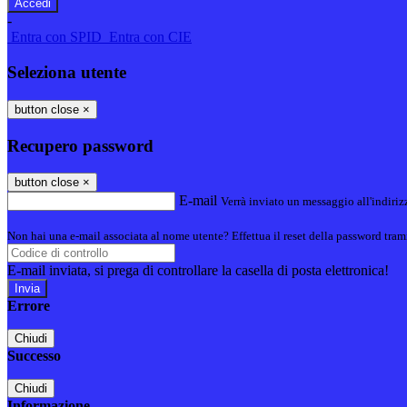
-
Entra con SPID
Entra con CIE
Seleziona utente
button close
×
Recupero password
button close
×
E-mail
Verrà inviato un messaggio all'indirizz
Non hai una e-mail associata al nome utente? Effettua il reset della password tram
E-mail inviata, si prega di controllare la casella di posta elettronica!
Errore
Chiudi
Successo
Chiudi
Informazione