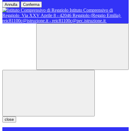
Annulla
Conferma
Istituto Comprensivo di
Reggiolo
Via XXV Aprile 8 - 42046 Reggiolo (Reggio Emilia)
reic81100c@istruzione.it - reic81100c@pec.istruzione.it
close