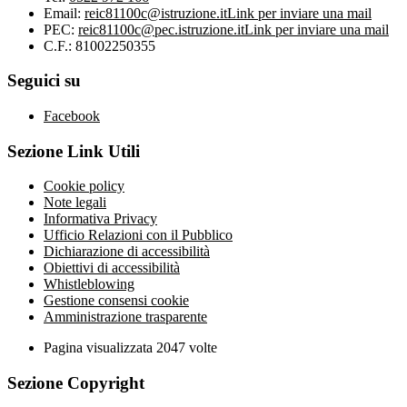
Email:
reic81100c@istruzione.it
Link per inviare una mail
PEC:
reic81100c@pec.istruzione.it
Link per inviare una mail
C.F.: 81002250355
Seguici su
Facebook
Sezione Link Utili
Cookie policy
Note legali
Informativa Privacy
Ufficio Relazioni con il Pubblico
Dichiarazione di accessibilità
Obiettivi di accessibilità
Whistleblowing
Gestione consensi cookie
Amministrazione trasparente
Pagina visualizzata
2047
volte
Sezione Copyright