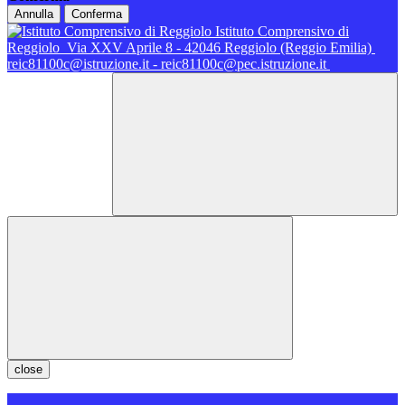
Annulla
Conferma
Istituto Comprensivo di
Reggiolo
Via XXV Aprile 8 - 42046 Reggiolo (Reggio Emilia)
reic81100c@istruzione.it - reic81100c@pec.istruzione.it
close