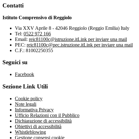
Contatti
Istituto Comprensivo di Reggiolo
Via XXV Aprile 8 - 42046 Reggiolo (Reggio Emilia) Italy
Tel:
0522 972 166
Email:
reic81100c@istruzione.it
Link per inviare una mail
PEC:
reic81100c@pec.istruzione.it
Link per inviare una mail
C.F.: 81002250355
Seguici su
Facebook
Sezione Link Utili
Cookie policy
Note legali
Informativa Privacy
Ufficio Relazioni con il Pubblico
Dichiarazione di accessibilità
Obiettivi di accessibilità
Whistleblowing
Gestione consensi cookie