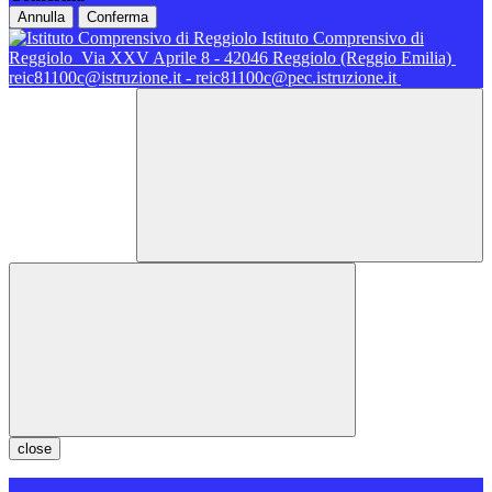
Annulla
Conferma
Istituto Comprensivo di
Reggiolo
Via XXV Aprile 8 - 42046 Reggiolo (Reggio Emilia)
reic81100c@istruzione.it - reic81100c@pec.istruzione.it
close