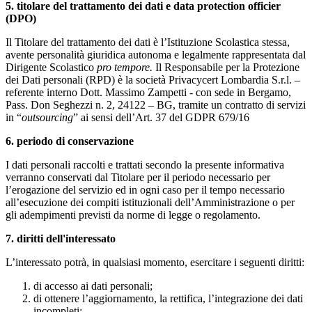
5. titolare del trattamento dei dati
e data protection officier
(DPO)
Il Titolare del trattamento dei dati è l’Istituzione Scolastica stessa,
avente personalità giuridica autonoma e legalmente rappresentata dal
Dirigente Scolastico
pro tempore.
Il Responsabile per la Protezione
dei Dati personali (RPD) è la società Privacycert Lombardia S.r.l. –
referente interno Dott. Massimo Zampetti - con sede in Bergamo,
Pass. Don Seghezzi n. 2, 24122 – BG, tramite un contratto di servizi
in “
outsourcing
” ai sensi dell’Art. 37 del GDPR 679/16
6. periodo di conservazione
I dati personali raccolti e trattati secondo la presente informativa
verranno conservati dal Titolare per il periodo necessario per
l’erogazione del servizio ed in ogni caso per il tempo necessario
all’esecuzione dei compiti istituzionali dell’Amministrazione o per
gli adempimenti previsti da norme di legge o regolamento.
7. diritti dell'interessato
L’interessato potrà, in qualsiasi momento, esercitare i seguenti diritti:
di accesso ai dati personali;
di ottenere l’aggiornamento, la rettifica, l’integrazione dei dati
incompleti;