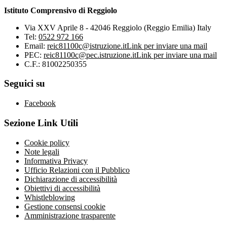
Istituto Comprensivo di Reggiolo
Via XXV Aprile 8 - 42046 Reggiolo (Reggio Emilia) Italy
Tel:
0522 972 166
Email:
reic81100c@istruzione.it
Link per inviare una mail
PEC:
reic81100c@pec.istruzione.it
Link per inviare una mail
C.F.: 81002250355
Seguici su
Facebook
Sezione Link Utili
Cookie policy
Note legali
Informativa Privacy
Ufficio Relazioni con il Pubblico
Dichiarazione di accessibilità
Obiettivi di accessibilità
Whistleblowing
Gestione consensi cookie
Amministrazione trasparente