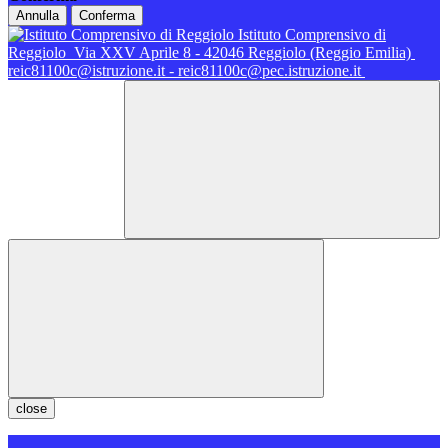
Annulla
Conferma
Istituto Comprensivo di
Reggiolo
Via XXV Aprile 8 - 42046 Reggiolo (Reggio Emilia)
reic81100c@istruzione.it - reic81100c@pec.istruzione.it
close