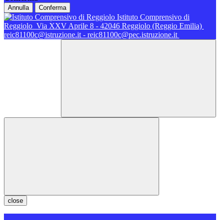
Annulla
Conferma
Istituto Comprensivo di
Reggiolo
Via XXV Aprile 8 - 42046 Reggiolo (Reggio Emilia)
reic81100c@istruzione.it - reic81100c@pec.istruzione.it
close