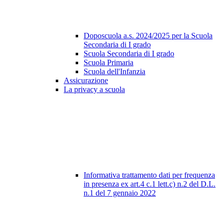
Doposcuola a.s. 2024/2025 per la Scuola
Secondaria di I grado
Scuola Secondaria di I grado
Scuola Primaria
Scuola dell'Infanzia
Assicurazione
La privacy a scuola
Informativa trattamento dati per frequenza
in presenza ex art.4 c.1 lett.c) n.2 del D.L.
n.1 del 7 gennaio 2022