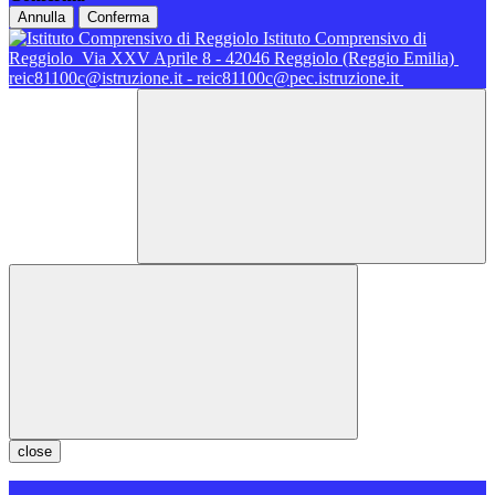
Annulla
Conferma
Istituto Comprensivo di
Reggiolo
Via XXV Aprile 8 - 42046 Reggiolo (Reggio Emilia)
reic81100c@istruzione.it - reic81100c@pec.istruzione.it
close