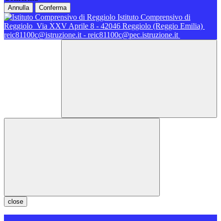
Annulla
Conferma
Istituto Comprensivo di
Reggiolo
Via XXV Aprile 8 - 42046 Reggiolo (Reggio Emilia)
reic81100c@istruzione.it - reic81100c@pec.istruzione.it
close