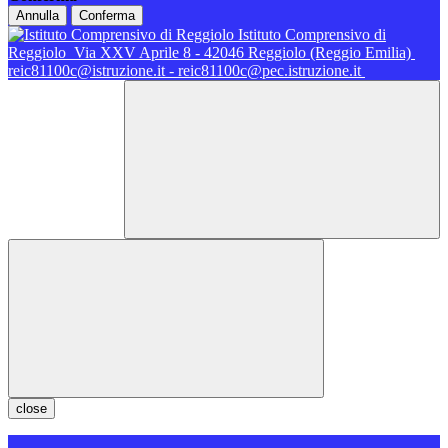
Annulla
Conferma
Istituto Comprensivo di
Reggiolo
Via XXV Aprile 8 - 42046 Reggiolo (Reggio Emilia)
reic81100c@istruzione.it - reic81100c@pec.istruzione.it
close