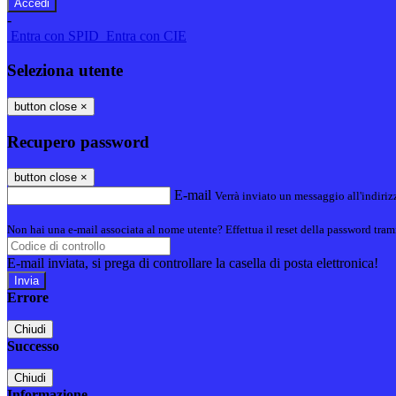
-
Entra con SPID
Entra con CIE
Seleziona utente
button close
×
Recupero password
button close
×
E-mail
Verrà inviato un messaggio all'indirizz
Non hai una e-mail associata al nome utente? Effettua il reset della password tram
E-mail inviata, si prega di controllare la casella di posta elettronica!
Errore
Chiudi
Successo
Chiudi
Informazione