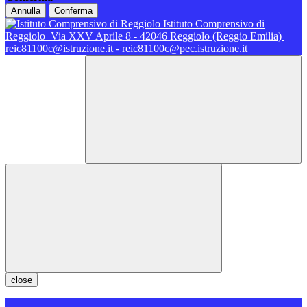
Annulla
Conferma
Istituto Comprensivo di
Reggiolo
Via XXV Aprile 8 - 42046 Reggiolo (Reggio Emilia)
reic81100c@istruzione.it - reic81100c@pec.istruzione.it
close