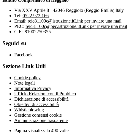
Istituto Comprensivo di Reggiolo
Via XXV Aprile 8 - 42046 Reggiolo (Reggio Emilia) Italy
Tel:
0522 972 166
Email:
reic81100c@istruzione.it
Link per inviare una mail
PEC:
reic81100c@pec.istruzione.it
Link per inviare una mail
C.F.: 81002250355
Seguici su
Facebook
Sezione Link Utili
Cookie policy
Note legali
Informativa Privacy
Ufficio Relazioni con il Pubblico
Dichiarazione di accessibilità
Obiettivi di accessibilità
Whistleblowing
Gestione consensi cookie
Amministrazione trasparente
Pagina visualizzata
490
volte