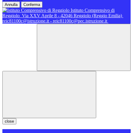
Annulla
Conferma
Istituto Comprensivo di
Reggiolo
Via XXV Aprile 8 - 42046 Reggiolo (Reggio Emilia)
reic81100c@istruzione.it - reic81100c@pec.istruzione.it
close