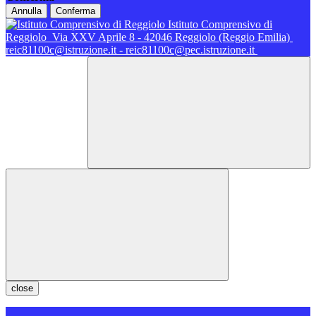
Annulla
Conferma
Istituto Comprensivo di
Reggiolo
Via XXV Aprile 8 - 42046 Reggiolo (Reggio Emilia)
reic81100c@istruzione.it - reic81100c@pec.istruzione.it
close