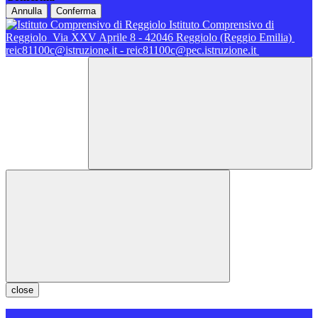
Annulla
Conferma
Istituto Comprensivo di
Reggiolo
Via XXV Aprile 8 - 42046 Reggiolo (Reggio Emilia)
reic81100c@istruzione.it - reic81100c@pec.istruzione.it
close