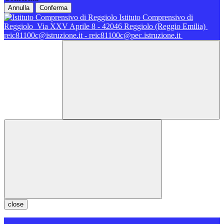
Annulla
Conferma
Istituto Comprensivo di
Reggiolo
Via XXV Aprile 8 - 42046 Reggiolo (Reggio Emilia)
reic81100c@istruzione.it - reic81100c@pec.istruzione.it
close