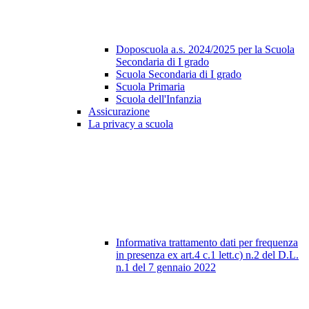
Doposcuola a.s. 2024/2025 per la Scuola
Secondaria di I grado
Scuola Secondaria di I grado
Scuola Primaria
Scuola dell'Infanzia
Assicurazione
La privacy a scuola
Informativa trattamento dati per frequenza
in presenza ex art.4 c.1 lett.c) n.2 del D.L.
n.1 del 7 gennaio 2022