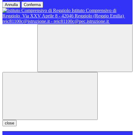
Annulla
Conferma
Istituto Comprensivo di
Reggiolo
Via XXV Aprile 8 - 42046 Reggiolo (Reggio Emilia)
reic81100c@istruzione.it - reic81100c@pec.istruzione.it
close