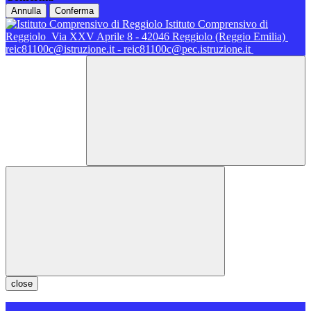
Annulla
Conferma
Istituto Comprensivo di
Reggiolo
Via XXV Aprile 8 - 42046 Reggiolo (Reggio Emilia)
reic81100c@istruzione.it - reic81100c@pec.istruzione.it
close