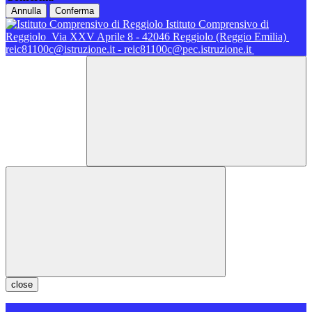
Annulla
Conferma
Istituto Comprensivo di
Reggiolo
Via XXV Aprile 8 - 42046 Reggiolo (Reggio Emilia)
reic81100c@istruzione.it - reic81100c@pec.istruzione.it
close