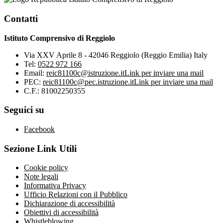
Contatti
Istituto Comprensivo di Reggiolo
Via XXV Aprile 8 - 42046 Reggiolo (Reggio Emilia) Italy
Tel:
0522 972 166
Email:
reic81100c@istruzione.it
Link per inviare una mail
PEC:
reic81100c@pec.istruzione.it
Link per inviare una mail
C.F.: 81002250355
Seguici su
Facebook
Sezione Link Utili
Cookie policy
Note legali
Informativa Privacy
Ufficio Relazioni con il Pubblico
Dichiarazione di accessibilità
Obiettivi di accessibilità
Whistleblowing