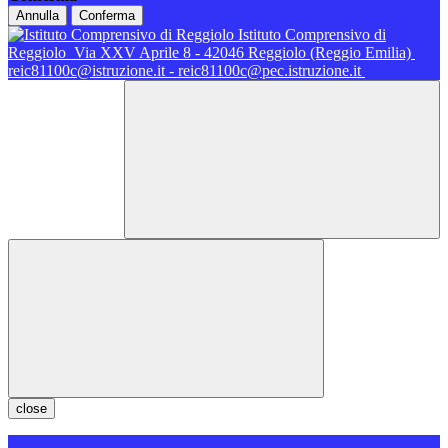
Annulla
Conferma
Istituto Comprensivo di
Reggiolo
Via XXV Aprile 8 - 42046 Reggiolo (Reggio Emilia)
reic81100c@istruzione.it - reic81100c@pec.istruzione.it
close