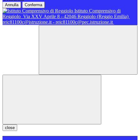
Annulla
Conferma
Istituto Comprensivo di
Reggiolo
Via XXV Aprile 8 - 42046 Reggiolo (Reggio Emilia)
reic81100c@istruzione.it - reic81100c@pec.istruzione.it
close