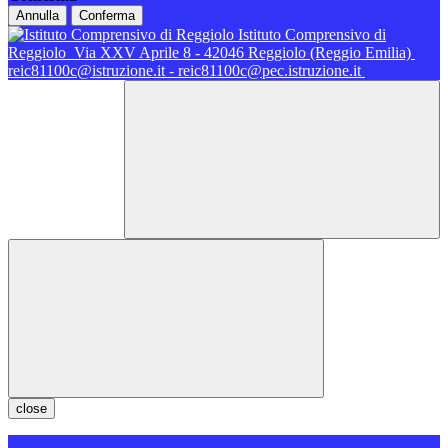
Annulla
Conferma
Istituto Comprensivo di
Reggiolo
Via XXV Aprile 8 - 42046 Reggiolo (Reggio Emilia)
reic81100c@istruzione.it - reic81100c@pec.istruzione.it
close