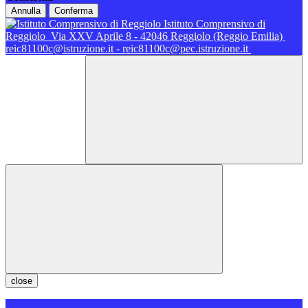
Annulla
Conferma
Istituto Comprensivo di
Reggiolo
Via XXV Aprile 8 - 42046 Reggiolo (Reggio Emilia)
reic81100c@istruzione.it - reic81100c@pec.istruzione.it
close