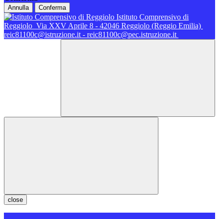
Annulla
Conferma
Istituto Comprensivo di
Reggiolo
Via XXV Aprile 8 - 42046 Reggiolo (Reggio Emilia)
reic81100c@istruzione.it - reic81100c@pec.istruzione.it
close