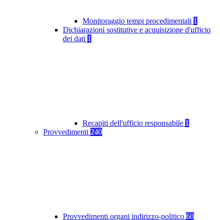
Monitoraggio tempi procedimentali
1
Dichiarazioni sostitutive e acquisizione d'ufficio
dei dati
1
Recapiti dell'ufficio responsabile
1
Provvedimenti
240
Provvedimenti organi indirizzo-politico
60