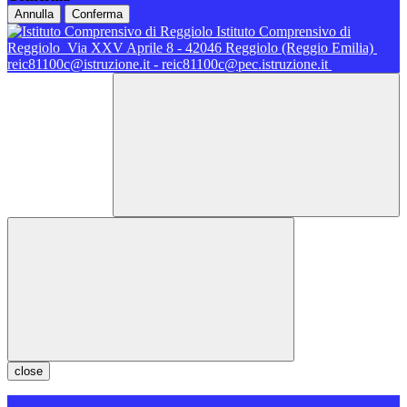
Annulla
Conferma
Istituto Comprensivo di
Reggiolo
Via XXV Aprile 8 - 42046 Reggiolo (Reggio Emilia)
reic81100c@istruzione.it - reic81100c@pec.istruzione.it
close