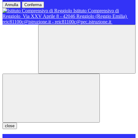
Annulla
Conferma
Istituto Comprensivo di
Reggiolo
Via XXV Aprile 8 - 42046 Reggiolo (Reggio Emilia)
reic81100c@istruzione.it - reic81100c@pec.istruzione.it
close