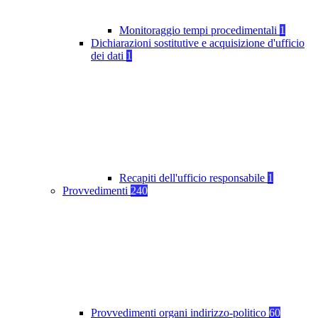
Monitoraggio tempi procedimentali
1
Dichiarazioni sostitutive e acquisizione d'ufficio
dei dati
1
Recapiti dell'ufficio responsabile
1
Provvedimenti
240
Provvedimenti organi indirizzo-politico
60