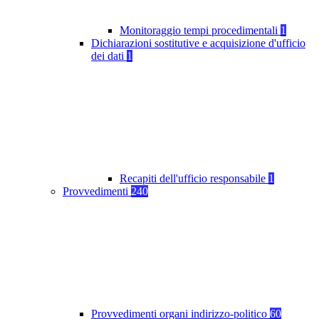
Monitoraggio tempi procedimentali
1
Dichiarazioni sostitutive e acquisizione d'ufficio
dei dati
1
Recapiti dell'ufficio responsabile
1
Provvedimenti
240
Provvedimenti organi indirizzo-politico
60