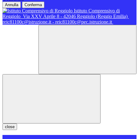
Annulla
Conferma
Istituto Comprensivo di
Reggiolo
Via XXV Aprile 8 - 42046 Reggiolo (Reggio Emilia)
reic81100c@istruzione.it - reic81100c@pec.istruzione.it
close