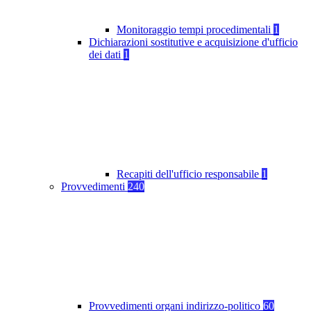
Monitoraggio tempi procedimentali
1
Dichiarazioni sostitutive e acquisizione d'ufficio
dei dati
1
Recapiti dell'ufficio responsabile
1
Provvedimenti
240
Provvedimenti organi indirizzo-politico
60