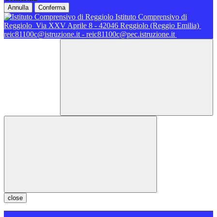
Annulla
Conferma
Istituto Comprensivo di
Reggiolo
Via XXV Aprile 8 - 42046 Reggiolo (Reggio Emilia)
reic81100c@istruzione.it - reic81100c@pec.istruzione.it
close