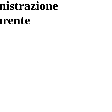
istrazione
arente