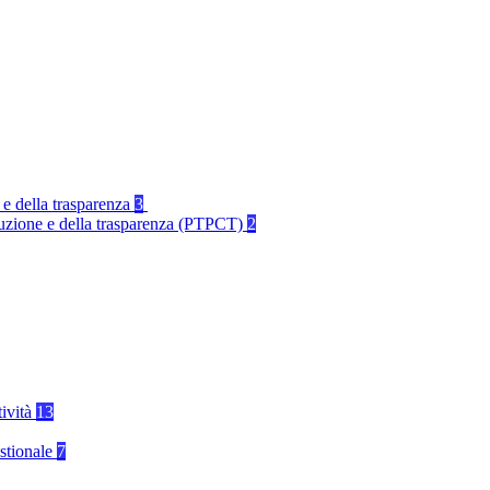
 e della trasparenza
3
rruzione e della trasparenza (PTPCT)
2
tività
13
stionale
7