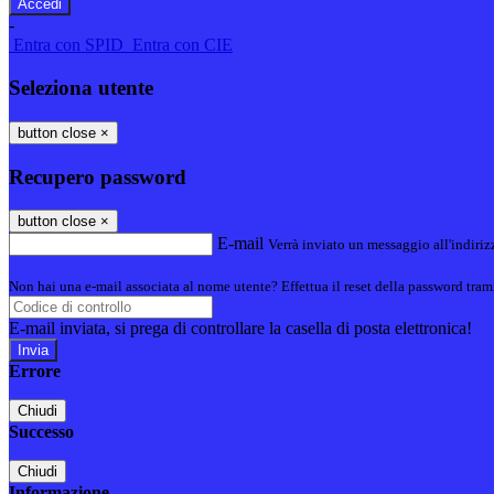
-
Entra con SPID
Entra con CIE
Seleziona utente
button close
×
Recupero password
button close
×
E-mail
Verrà inviato un messaggio all'indirizz
Non hai una e-mail associata al nome utente? Effettua il reset della password tram
E-mail inviata, si prega di controllare la casella di posta elettronica!
Errore
Chiudi
Successo
Chiudi
Informazione