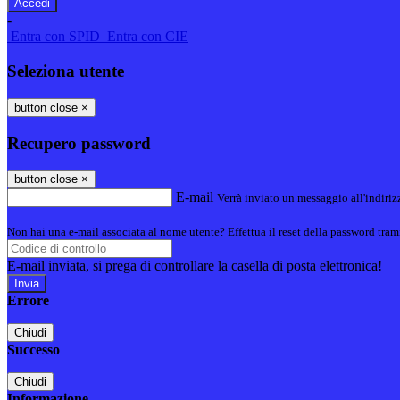
-
Entra con SPID
Entra con CIE
Seleziona utente
button close
×
Recupero password
button close
×
E-mail
Verrà inviato un messaggio all'indirizz
Non hai una e-mail associata al nome utente? Effettua il reset della password tram
E-mail inviata, si prega di controllare la casella di posta elettronica!
Errore
Chiudi
Successo
Chiudi
Informazione