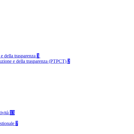
 e della trasparenza
3
rruzione e della trasparenza (PTPCT)
2
tività
13
stionale
7