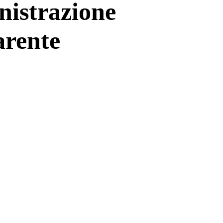
istrazione
arente