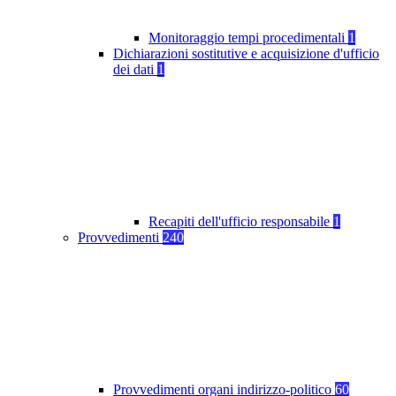
Monitoraggio tempi procedimentali
1
Dichiarazioni sostitutive e acquisizione d'ufficio
dei dati
1
Recapiti dell'ufficio responsabile
1
Provvedimenti
240
Provvedimenti organi indirizzo-politico
60