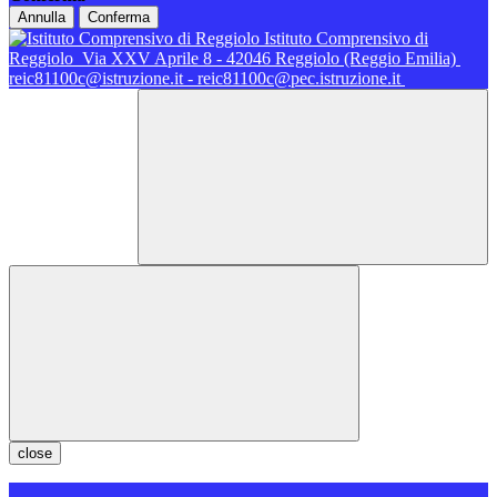
Annulla
Conferma
Istituto Comprensivo di
Reggiolo
Via XXV Aprile 8 - 42046 Reggiolo (Reggio Emilia)
reic81100c@istruzione.it - reic81100c@pec.istruzione.it
close