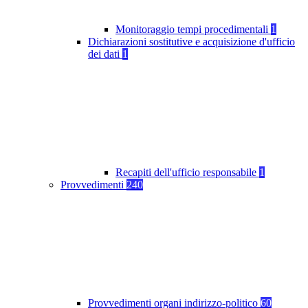
Monitoraggio tempi procedimentali
1
Dichiarazioni sostitutive e acquisizione d'ufficio
dei dati
1
Recapiti dell'ufficio responsabile
1
Provvedimenti
240
Provvedimenti organi indirizzo-politico
60