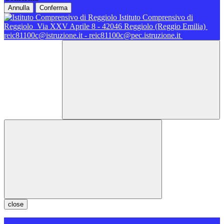
Annulla
Conferma
Istituto Comprensivo di
Reggiolo
Via XXV Aprile 8 - 42046 Reggiolo (Reggio Emilia)
reic81100c@istruzione.it - reic81100c@pec.istruzione.it
close