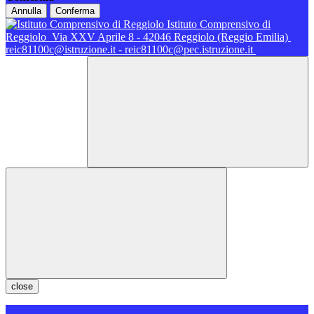
Annulla
Conferma
Istituto Comprensivo di
Reggiolo
Via XXV Aprile 8 - 42046 Reggiolo (Reggio Emilia)
reic81100c@istruzione.it - reic81100c@pec.istruzione.it
close