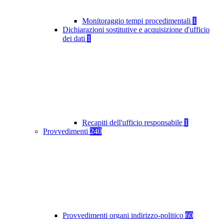
Monitoraggio tempi procedimentali
1
Dichiarazioni sostitutive e acquisizione d'ufficio
dei dati
1
Recapiti dell'ufficio responsabile
1
Provvedimenti
240
Provvedimenti organi indirizzo-politico
60