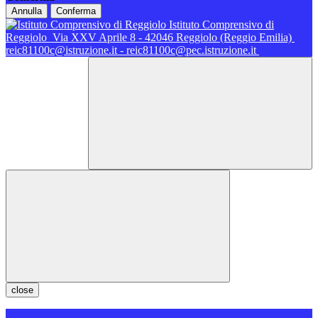
Annulla
Conferma
Istituto Comprensivo di
Reggiolo
Via XXV Aprile 8 - 42046 Reggiolo (Reggio Emilia)
reic81100c@istruzione.it - reic81100c@pec.istruzione.it
close