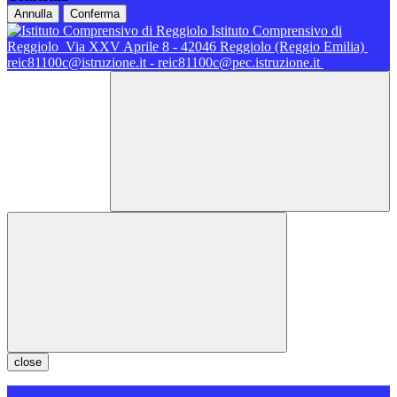
Annulla
Conferma
Istituto Comprensivo di
Reggiolo
Via XXV Aprile 8 - 42046 Reggiolo (Reggio Emilia)
reic81100c@istruzione.it - reic81100c@pec.istruzione.it
close