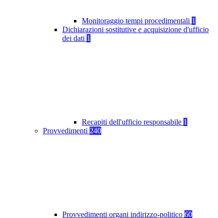
Monitoraggio tempi procedimentali
1
Dichiarazioni sostitutive e acquisizione d'ufficio
dei dati
1
Recapiti dell'ufficio responsabile
1
Provvedimenti
240
Provvedimenti organi indirizzo-politico
60