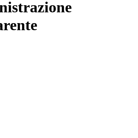
istrazione
arente