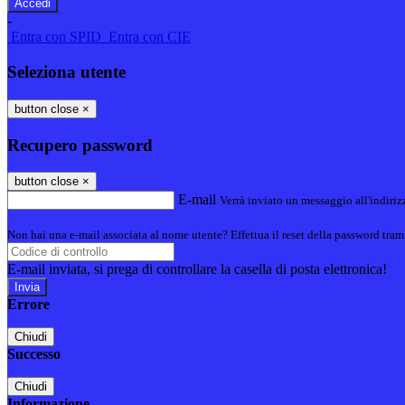
-
Entra con SPID
Entra con CIE
Seleziona utente
button close
×
Recupero password
button close
×
E-mail
Verrà inviato un messaggio all'indirizz
Non hai una e-mail associata al nome utente? Effettua il reset della password tram
E-mail inviata, si prega di controllare la casella di posta elettronica!
Errore
Chiudi
Successo
Chiudi
Informazione