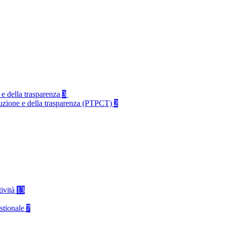
 e della trasparenza
3
rruzione e della trasparenza (PTPCT)
2
tività
13
stionale
7