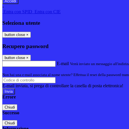
-
Entra con SPID
Entra con CIE
Seleziona utente
button close
×
Recupero password
button close
×
E-mail
Verrà inviato un messaggio all'indirizz
Non hai una e-mail associata al nome utente? Effettua il reset della password tram
E-mail inviata, si prega di controllare la casella di posta elettronica!
Errore
Chiudi
Successo
Chiudi
Informazione