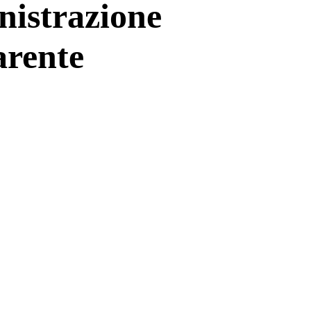
istrazione
arente