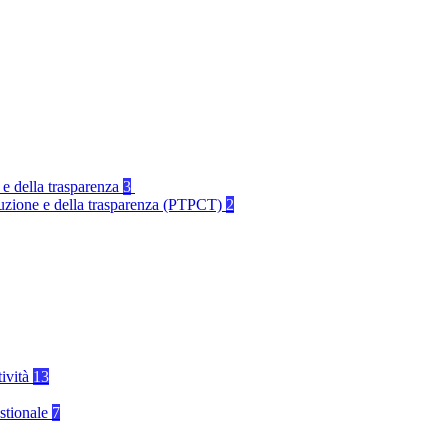
 e della trasparenza
3
rruzione e della trasparenza (PTPCT)
2
tività
13
stionale
7