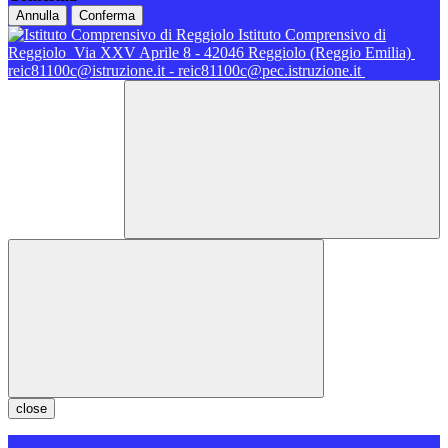
Annulla
Conferma
Istituto Comprensivo di
Reggiolo
Via XXV Aprile 8 - 42046 Reggiolo (Reggio Emilia)
reic81100c@istruzione.it - reic81100c@pec.istruzione.it
close