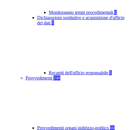
Monitoraggio tempi procedimentali
1
Dichiarazioni sostitutive e acquisizione d'ufficio
dei dati
1
Recapiti dell'ufficio responsabile
1
Provvedimenti
240
Provvedimenti organi indirizzo-politico
60