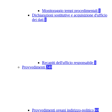
Monitoraggio tempi procedimentali
1
Dichiarazioni sostitutive e acquisizione d'ufficio
dei dati
1
Recapiti dell'ufficio responsabile
1
Provvedimenti
240
Provvedimenti organi indirizzo-politico
60