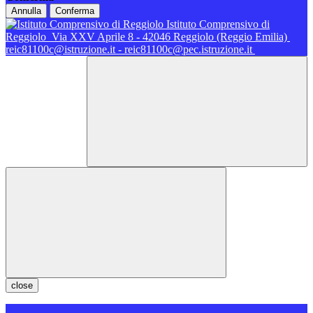
Annulla
Conferma
Istituto Comprensivo di
Reggiolo
Via XXV Aprile 8 - 42046 Reggiolo (Reggio Emilia)
reic81100c@istruzione.it - reic81100c@pec.istruzione.it
close