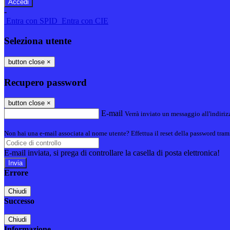
-
Entra con SPID
Entra con CIE
Seleziona utente
button close
×
Recupero password
button close
×
E-mail
Verrà inviato un messaggio all'indirizz
Non hai una e-mail associata al nome utente? Effettua il reset della password tram
E-mail inviata, si prega di controllare la casella di posta elettronica!
Errore
Chiudi
Successo
Chiudi
Informazione