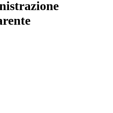
istrazione
arente