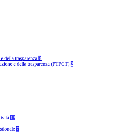
 e della trasparenza
3
rruzione e della trasparenza (PTPCT)
2
tività
13
stionale
7